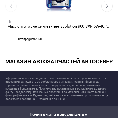
Elf
Масло моторне синтетичне Evolution 900 SXR 5W-40, 5л
нет предложений
МАГАЗИН АВТОЗАПЧАСТЕЙ АВТОСЕВЕР
Інформація, про товар надана для ознайомлення і не є публічною офертою.
Виробники залишають за собою право змінювати зовнішній вигляд,
характеристики і комплектацію товару, попередньо не повідомляючи
продавців і споживачів. Просимо вас поставитися з розумінням до цього
факту і заздалегідь приносимо вибачення за можливі неточності в описі і
фотографіях товару. Будемо вдячні вам за повідомлення про помилки — це
допоможе зробити наш каталог ще точніше!
Почніть чат з консультантом: