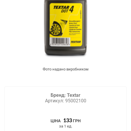
Фото надано виробником
Бренд: Textar
Артикул: 95002100
133
ЦІНА
ГРН
за
1
ед.