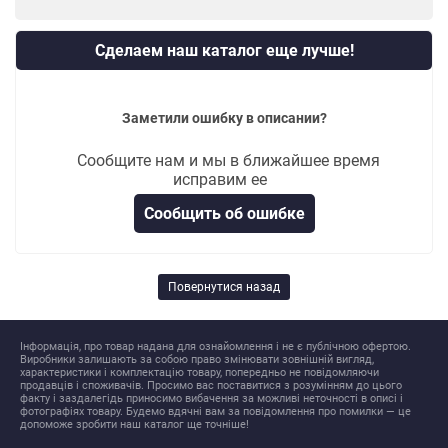
Сделаем наш каталог еще лучше!
Заметили ошибку в описании?
Сообщите нам и мы в ближайшее время
исправим ее
Сообщить об ошибке
Повернутися назад
Інформація, про товар надана для ознайомлення і не є публічною офертою.
Виробники залишають за собою право змінювати зовнішній вигляд,
характеристики і комплектацію товару, попередньо не повідомляючи
продавців і споживачів. Просимо вас поставитися з розумінням до цього
факту і заздалегідь приносимо вибачення за можливі неточності в описі і
фотографіях товару. Будемо вдячні вам за повідомлення про помилки — це
допоможе зробити наш каталог ще точніше!