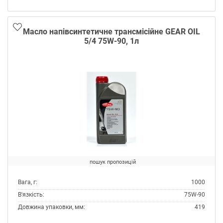
Виробник:
Delphi
Склад:
Напівсинтетичне
Специфікації OEM:
ALLISON C4
Масло напівсинтетичне трансмісійне GEAR OIL
CATERPILLAR TO-2
5/4 75W-90, 1л
FORD MERCON
GM DEXRON III G
MAN 339 TYPE F
MB 236.1
MB 236.5
MB 236.6
MB 236.7
VOITH H55.6335
Специфікації ZF TE-ML:
02F
пошук пропозицій
03D
04D
Вага, г:
1000
09
В'язкість:
75W-90
11B
Довжина упаковки, мм:
419
14A
Місце застосування:
МКПП