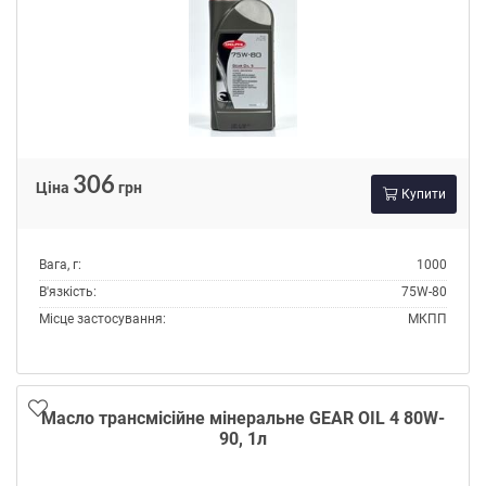
04D
11B
14A
17C
Тип:
Масло трансмісійне
Тип контейнера:
Каністра пластик
306
Ціна
грн
Купити
Вага, г:
1000
В'язкість:
75W-80
Місце застосування:
МКПП
Об'єм, л:
1
Виробник:
Delphi
Склад:
Напівсинтетичне
Масло трансмісійне мінеральне GEAR OIL 4 80W-
Специфікації API:
GL-5
90, 1л
Специфікації OEM:
MIL-L-2105D
Специфікації ZF TE-ML:
17B