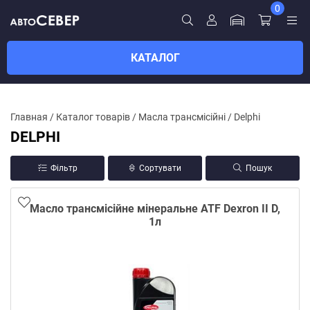
0
КАТАЛОГ
Главная
/
Каталог товарів
/
Масла трансмісійні
/
Delphi
DELPHI
Фільтр
Сортувати
Пошук
Масло трансмісійне мінеральне ATF Dexron II D,
1л