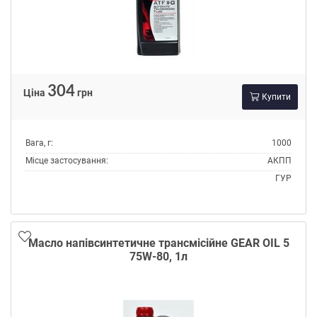
304
Ціна
грн
Купити
Вага, г:
1000
Місце застосування:
АКПП
ГУР
Об'єм, л:
1
Виробник:
Delphi
Склад:
Мінеральне
Масло напівсинтетичне трансмісійне GEAR OIL 5
Специфікації OEM:
ALLISON C2
75W-80, 1л
GM DEXRON II D
Специфікації ZF TE-ML:
02F
03D