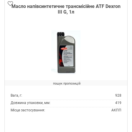
Специфікації API:
GL-5
Масло напівсинтетичне трансмісійне ATF Dexron
Специфікації OEM:
MAN 342 TYPE N
III G, 1л
MIL-L-2105C
Специфікації ZF TE-ML:
05A
07A
12E
16B
16C
17B
19B
Тип:
Масло трансмісійне
Тип контейнера:
пошук пропозицій
Каністра пластик
Товщина упаковки, мм:
273
Вага, г:
928
Ширина упаковки, мм:
283
Довжина упаковки, мм:
419
Місце застосування:
АКПП
ГУР
Об'єм, л:
1