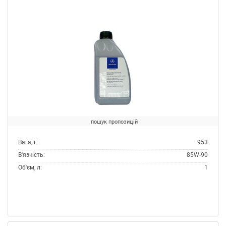
пошук пропозицій
Вага, г:
953
В'язкість:
85W-90
Об'єм, л:
1
Виробник:
Mercedes
Специфікації OEM:
MB 235.7
Тип:
Масло трансмісійне
Тип контейнера:
Каністра пластик