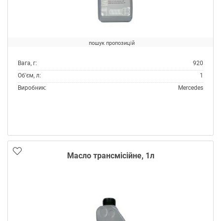
пошук пропозицій
Вага, г:
920
Об'єм, л:
1
Виробник:
Mercedes
Склад:
Синтетичне
Тип:
Масло трансмісійне
Тип контейнера:
Каністра пластик
Масло трансмісійне, 1л