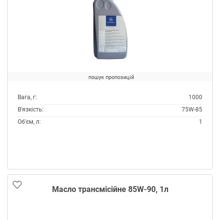
пошук пропозицій
Вага, г:
1000
В'язкість:
75W-85
Об'єм, л:
1
Виробник:
Mercedes
Специфікації OEM:
MB 235.7
Тип:
Масло трансмісійне
Тип контейнера:
Каністра пластик
Масло трансмісійне 85W-90, 1л