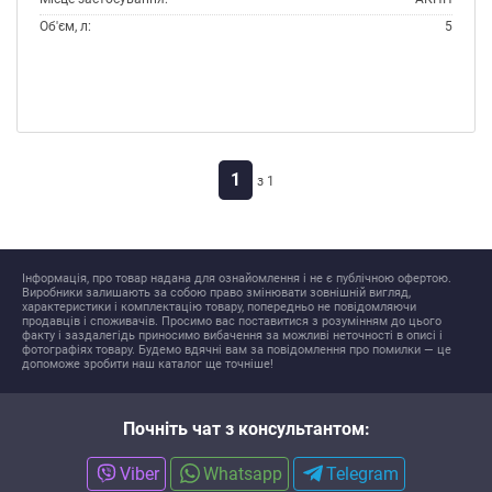
Об'єм, л:
5
Виробник:
Mercedes
Тип:
Масло трансмісійне
Тип контейнера:
Каністра пластик
1
з 1
Інформація, про товар надана для ознайомлення і не є публічною офертою.
Виробники залишають за собою право змінювати зовнішній вигляд,
характеристики і комплектацію товару, попередньо не повідомляючи
продавців і споживачів. Просимо вас поставитися з розумінням до цього
факту і заздалегідь приносимо вибачення за можливі неточності в описі і
фотографіях товару. Будемо вдячні вам за повідомлення про помилки — це
допоможе зробити наш каталог ще точніше!
Почніть чат з консультантом:
Viber
Whatsapp
Telegram