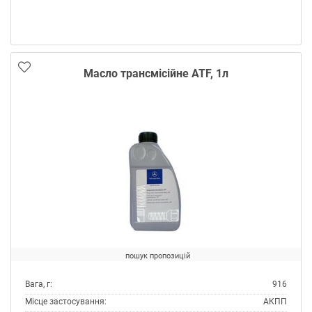
Специфікації OEM:
MB 236.12
Тип:
Масло трансмісійне
Тип контейнера:
Каністра пластик
Масло трансмісійне ATF, 1л
пошук пропозицій
Вага, г:
916
Місце застосування:
АКПП