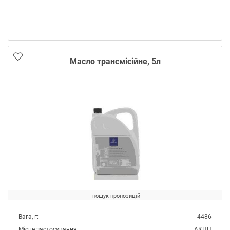
Специфікації OEM:
MB 235.10
Тип:
Масло трансмісійне
Тип контейнера:
Каністра пластик
Масло трансмісійне, 5л
пошук пропозицій
Вага, г:
4486
Місце застосування:
АКПП