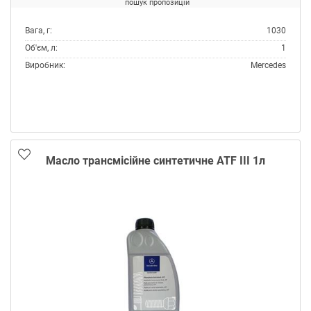
пошук пропозицій
Вага, г:
1030
Об'єм, л:
1
Виробник:
Mercedes
Склад:
Синтетичне
Специфікації OEM:
MB 236.15
Тип:
Масло трансмісійне
Масло трансмісійне синтетичне ATF III 1л