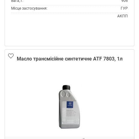
Вага, г:
906
Місце застосування:
ГУР
АКПП
Об'єм, л:
1
Виробник:
Mercedes
Специфікації OEM:
MB 236.11
Тип:
Масло трансмісійне
Тип контейнера:
Каністра пластик
Масло трансмісійне синтетичне ATF 7803, 1л