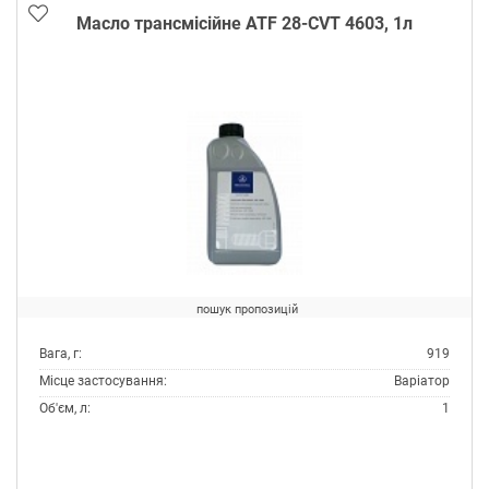
Масло трансмісійне ATF 28-CVT 4603, 1л
пошук пропозицій
Вага, г:
919
Місце застосування:
Варіатор
Об'єм, л:
1
Виробник:
Mercedes
Специфікації OEM:
MB 236.20