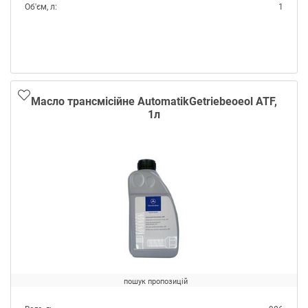
Об'єм, л:
1
Виробник:
Mercedes
Специфікації OEM:
MB 236.14
Тип:
Масло трансмісійне
Тип контейнера:
Каністра пластик
Масло трансмісійне AutomatikGetriebeoeol ATF,
1л
пошук пропозицій