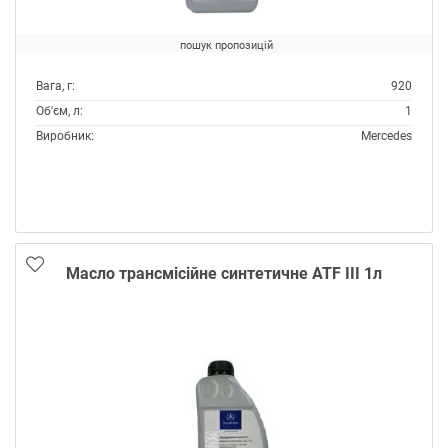
пошук пропозицій
Вага, г:
920
Об'єм, л:
1
Виробник:
Mercedes
Склад:
Синтетичне
Специфікації OEM:
MB 236.10
Тип:
Масло трансмісійне
Тип контейнера:
Каністра пластик
Масло трансмісійне синтетичне ATF III 1л