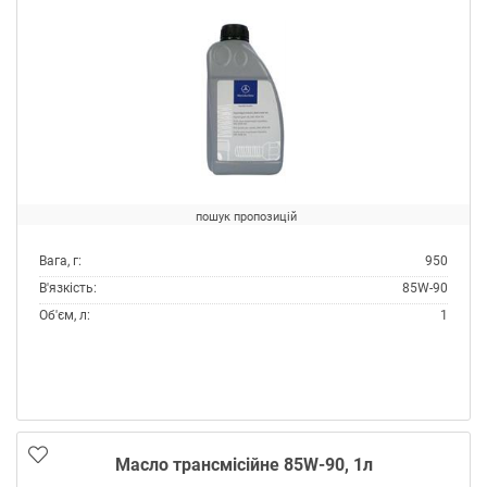
пошук пропозицій
Вага, г:
950
В'язкість:
85W-90
Об'єм, л:
1
Виробник:
Mercedes
Специфікації OEM:
MB 235.0
Тип:
Масло трансмісійне
Тип контейнера:
Каністра пластик
Масло трансмісійне 85W-90, 1л