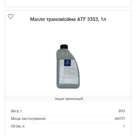
Тип:
Масло трансмісійне
Тип контейнера:
Каністра пластик
Масло трансмісійне ATF 3353, 1л
пошук пропозицій
Вага, г:
893
Місце застосування:
АКПП
Об'єм, л:
1
Виробник:
Mercedes