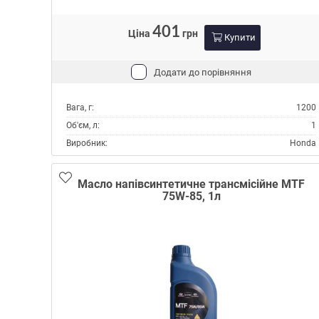
401
Ціна
грн
Купити
Додати до порівняння
Вага, г:
1200
Об'єм, л:
1
Виробник:
Honda
Тип:
Масло трансмісійне
Тип контейнера:
Каністра пластик
Масло напівсинтетичне трансмісійне MTF
75W-85, 1л