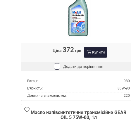
RENAULT
Специфікації ZF TE-ML:
05A
07A
16B
17B
19B
21A
372
Ціна
грн
Купити
Тип:
Масло трансмісійне
Тип контейнера:
Каністра пластик
Додати до порівняння
Вага, г:
980
В'язкість:
80W-90
Довжина упаковки, мм:
220
Місце застосування:
МКПП
Міст
Масло напівсинтетичне трансмісійне GEAR
OIL 5 75W-80, 1л
Об'єм, л:
1
Виробник:
Mobil