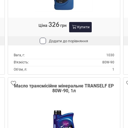
326
Ціна
грн
Купити
Додати до порівняння
Вага, г:
1030
В'язкість:
80W-90
Об'єм, л:
1
Виробник:
Hyundai/Kia
Склад:
Мінеральне
Масло трансмісійне мінеральне TRANSELF EP
80W-90, 1л
Специфікації API:
GL-5
Тип:
Масло трансмісійне
Тип контейнера:
Каністра пластик