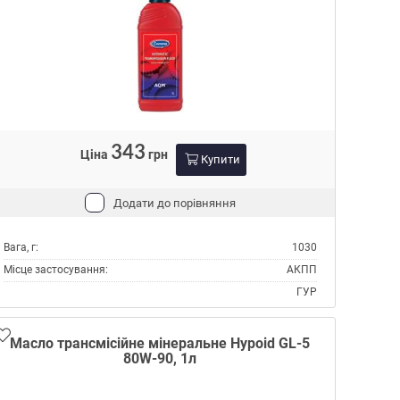
CATERPILLAR TO-2
FORD M2C 163-A
MAN 339 TYPE V1
MAN 339 TYPE Z1
VOITH G607
Специфікації ZF TE-ML:
04D
11A
343
Ціна
грн
Купити
14A
Тип:
Масло трансмісійне
Додати до порівняння
Тип контейнера:
Каністра пластик
Товщина упаковки, мм:
60
Вага, г:
1030
Ширина упаковки, мм:
130
Місце застосування:
АКПП
ГУР
Об'єм, л:
1
Виробник:
Comma
Масло трансмісійне мінеральне Hypoid GL-5
80W-90, 1л
Специфікації ATF:
DEXRON II
DEXRON IID