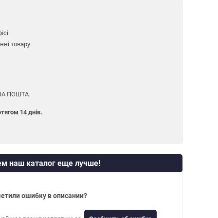
ісі
нні товару
ОВА ПОШТА
тягом 14 днів.
м наш каталог еще лучше!
етили ошибку в описании?