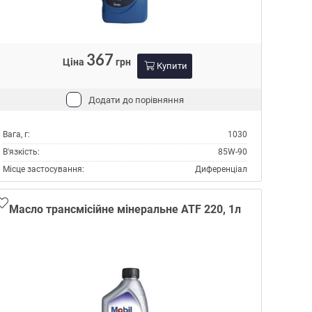
367
Ціна
грн
Купити
Додати до порівняння
Вага, г:
1030
В'язкість:
85W-90
Місце застосування:
Диференціал
Міст
Об'єм, л:
1
Масло трансмісійне мінеральне ATF 220, 1л
Виробник:
Hyundai/Kia
Склад:
Мінеральне
Специфікації API:
GL-4
Тип:
Масло трансмісійне
Тип контейнера:
Каністра пластик