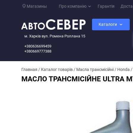
Магазины
Про компанію
Гарантія
Доста
Каталоги
м. Харків вул. Ромена Роллана 15
+380636699459
+380669777388
Главная
/
Каталог товарів
/
Масла трансмісійні
/
Honda
МАСЛО ТРАНСМІСІЙНЕ ULTRA MTF