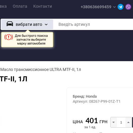
вка
Оплата
Контакти
+380636699459
вибрати авто
Для быстрого поиска
запчасти выберите
марку автомобиля
/
Масло трансмиссионное ULTRA MTF-II, 1л
-II, 1Л
Бренд: Honda
Артикул: 08267-P99-01Z-T1
401
ЦІНА
ГРН
за
1
ед.