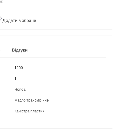
д:
Додати в обране
с
Відгуки
1200
1
Honda
Масло трансмісійне
Каністра пластик