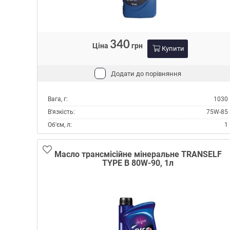
340
Ціна
грн
Купити
Додати до порівняння
Вага, г:
1030
В'язкість:
75W-85
Об'єм, л:
1
Виробник:
Hyundai/Kia
Склад:
Напівсинтетичне
Масло трансмісійне мінеральне TRANSELF
TYPE B 80W-90, 1л
Специфікації API:
GL-4
Тип:
Масло трансмісійне