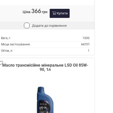
366
Ціна
грн
Купити
Додати до порівняння
Вага, г:
1000
Місце застосування:
АКПП
Об'єм, л:
1
Виробник:
Toyota
Специфікації ATF:
DEXRON II
Масло трансмісійне мінеральне LSD Oil 85W-
90, 1л
Тип:
Масло трансмісійне
Тип контейнера:
Каністра метал