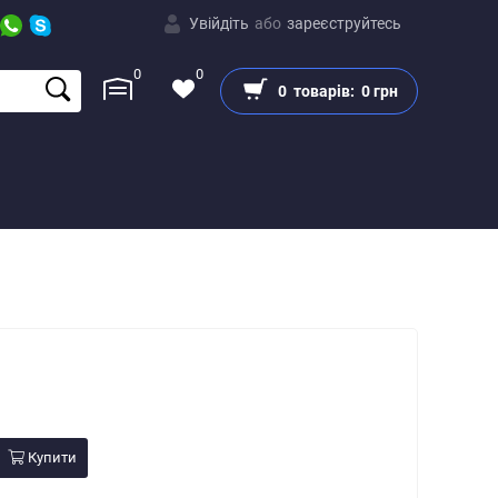
Увійдіть
або
зареєструйтесь
0
0
0
товарів:
0 грн
Купити