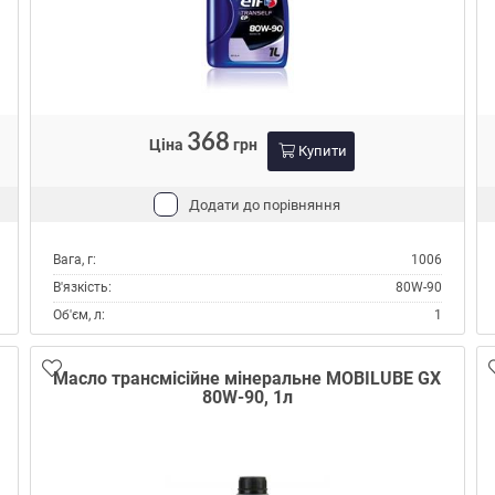
368
Ціна
грн
Купити
Додати до порівняння
Вага, г:
1006
В'язкість:
80W-90
Об'єм, л:
1
Виробник:
Elf
Склад:
Мінеральне
Масло трансмісійне мінеральне MOBILUBE GX
80W-90, 1л
Специфікації API:
GL-4
Специфікації OEM:
MAN 341 TYPE N
MAN 341 TYPE Z1
Специфікації ZF TE-ML:
02A