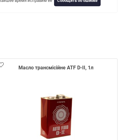
жайшее время исправим ее
Сообщить об ошибке
Масло трансмісійне ATF D-II, 1л