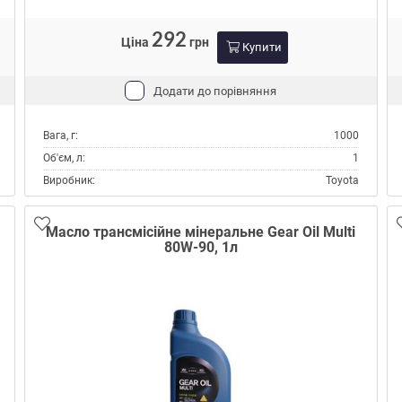
292
Ціна
грн
Купити
Додати до порівняння
Вага, г:
1000
Об'єм, л:
1
Виробник:
Toyota
Склад:
Мінеральне
Тип:
Масло трансмісійне
Масло трансмісійне мінеральне Gear Oil Multi
80W-90, 1л
Тип контейнера:
Каністра пластик