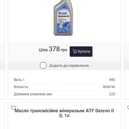
16A
17A
19A
Тип:
Масло трансмісійне
Тип контейнера:
Каністра пластик
378
Ціна
грн
Купити
Додати до порівняння
Вага, г:
980
В'язкість:
80W-90
Довжина упаковки, мм:
220
Місце застосування:
МКПП
Об'єм, л:
1
Масло трансмісійне мінеральне ATF Dexron II
D, 1л
Виробник:
Mobil
Склад:
Мінеральне