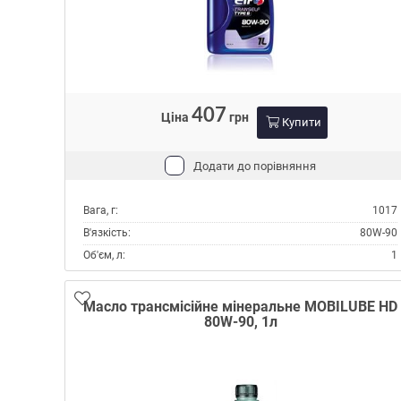
407
Ціна
грн
Купити
Додати до порівняння
Вага, г:
1017
В'язкість:
80W-90
Об'єм, л:
1
Виробник:
Elf
Склад:
Мінеральне
Масло трансмісійне мінеральне MOBILUBE HD
80W-90, 1л
Специфікації API:
GL-5
Специфікації OEM:
DAF
MAN 342 TYPE M1
MAN 342 TYPE N