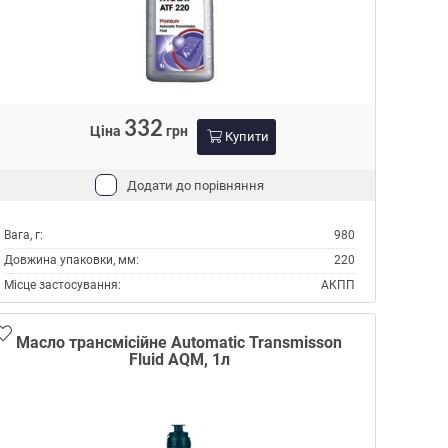
332
Ціна
грн
Купити
Додати до порівняння
Вага, г:
980
Довжина упаковки, мм:
220
Місце застосування:
АКПП
ГУР
Об'єм, л:
1
Масло трансмісійне Automatic Transmisson
Fluid AQM, 1л
Виробник:
Mobil
Склад:
Мінеральне
Специфікації ATF:
DEXRON II
Специфікації OEM:
ALLISON C4